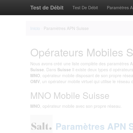
Test de Débit
Test De Débit
Paramètres 
Inicio
· Paramètres APN Suisse
Opérateurs Mobiles S
Nous avons créé une liste complète des paramètres AP
Suisse
. Dans
Suisse
Il existe deux types d opérateurs
MNO
, opérateur mobile disposant de son propre résea
OMV
, un opérateur mobile virtuel qui utilise le réseau 
MNO Mobile Suisse
MNO
, opérateur mobile avec son propre réseau.
Paramètres APN S