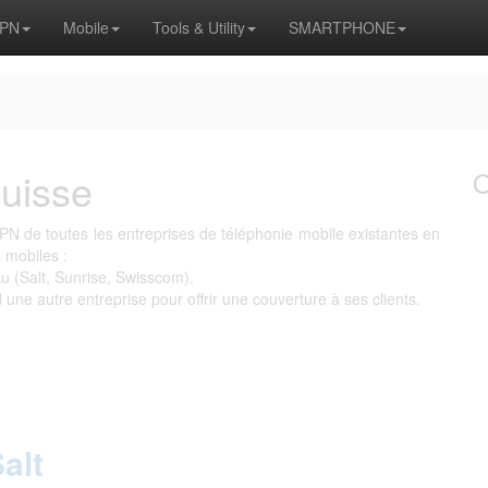
APN
Mobile
Tools & Utility
SMARTPHONE
uisse
N de toutes les entreprises de téléphonie mobile existantes en
 mobiles :
u (Salt, Sunrise, Swisscom).
d une autre entreprise pour offrir une couverture à ses clients.
alt