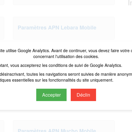
I
Paramètres APN Lebara Mobile
ite utilise Google Analytics. Avant de continuer, vous devez faire votre 
concernant l'utilisation des cookies.
Paramètres APN Lycamobile Suisse
tant, vous accepterez les conditions de suivi de Google Analytics.
désinscrivant, toutes les navigations seront suivies de manière anony
stiques essentielles sur les fonctionnalités du site uniquement.
Accepter
Déclin
Paramètres APN MTEL
Paramètres APN Mucho Mobile