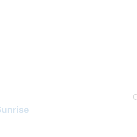
G
unrise