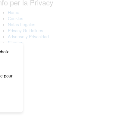
nfo per la Privacy
Home
Cookies
Notas Legales
Privacy Guidelines
Adsense y Privacidad
Sitemap
choix
me pour