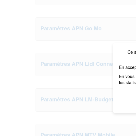
Paramètres APN Go Mo
Ce s
Paramètres APN Lidl Connect
En accep
En vous 
les stati
Paramètres APN LM-Budget
Paramètres APN MTV Mobile