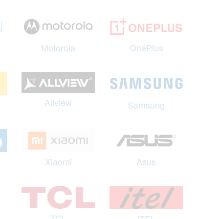
Motorola
OnePlus
Allview
Samsung
Xiaomi
Asus
TCL
ITEL