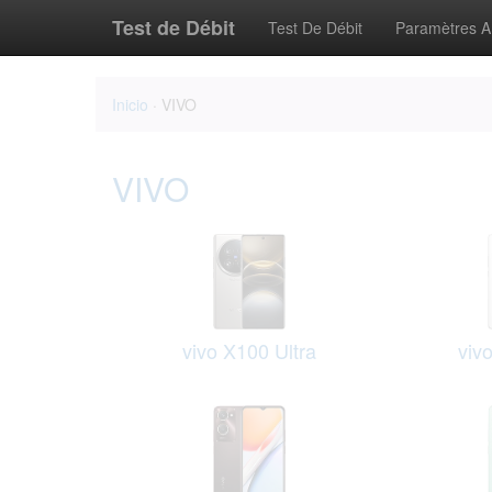
Test de Débit
Test De Débit
Paramètres 
Inicio
· VIVO
VIVO
vivo X100 Ultra
viv