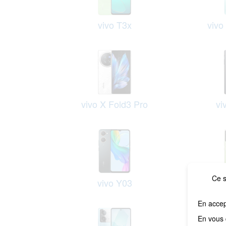
vivo T3x
vivo
vivo X Fold3 Pro
vi
Ce s
vivo Y03
vi
En accep
En vous 