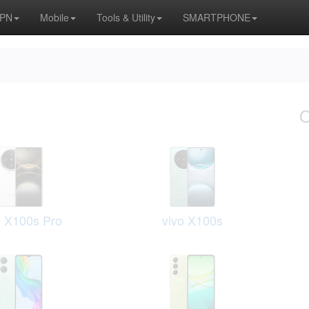
APN
Mobile
Tools & Utility
SMARTPHONE
o X100s Pro
vivo X100s