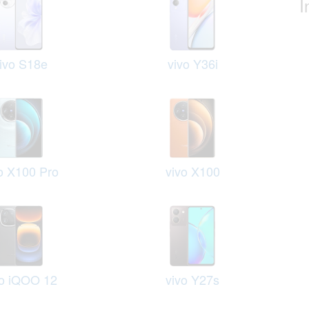
I
ivo S18e
vivo Y36i
o X100 Pro
vivo X100
vo iQOO 12
vivo Y27s