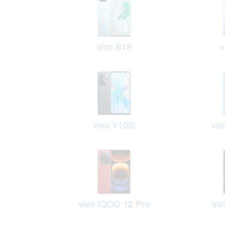
vivo S18
v
vivo Y100i
viv
vivo iQOO 12 Pro
vi