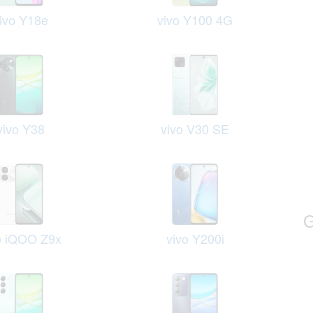
ivo Y18e
vivo Y100 4G
vivo Y38
vivo V30 SE
G
o iQOO Z9x
vivo Y200i