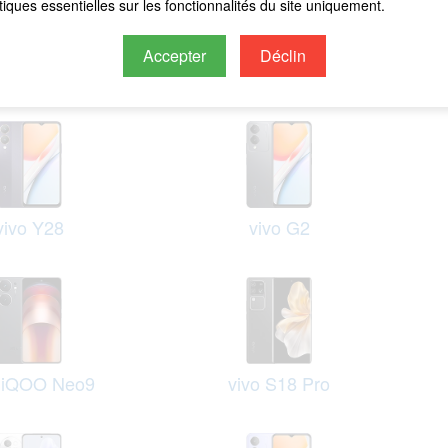
stiques essentielles sur les fonctionnalités du site uniquement.
Accepter
Déclin
iQOO Neo9 Pro
vivo Y200e
vivo Y28
vivo G2
o iQOO Neo9
vivo S18 Pro