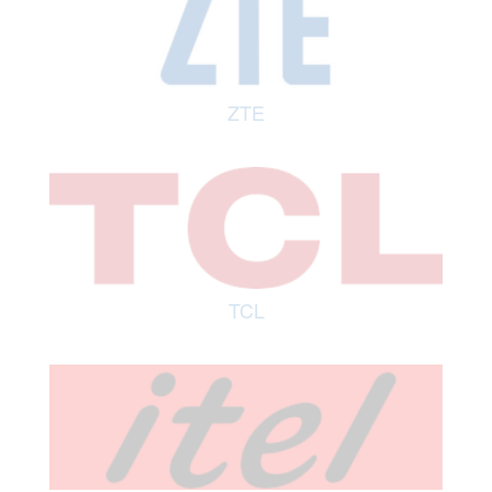
ZTE
TCL