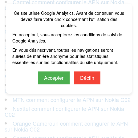
Camtel comment configurer le APN sur Nokia
G22
Ce site utilise Google Analytics. Avant de continuer, vous
MTN comment configurer le APN sur Nokia G22
devez faire votre choix concernant l'utilisation des
Nexttel comment configurer le APN sur Nokia
cookies.
G22
En acceptant, vous accepterez les conditions de suivi de
Orange Cameroun comment configurer le APN
Google Analytics.
sur Nokia G22
En vous désinscrivant, toutes les navigations seront
Yoomee Cameroun comment configurer le APN
suivies de manière anonyme pour les statistiques
sur Nokia G22
essentielles sur les fonctionnalités du site uniquement.
Yoomee Cameroun comment configurer le APN
sur Nokia C02
Accepter
Déclin
Camtel comment configurer le APN sur Nokia
C02
MTN comment configurer le APN sur Nokia C02
Nexttel comment configurer le APN sur Nokia
C02
Orange Cameroun comment configurer le APN
sur Nokia C02