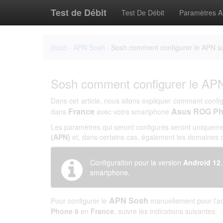
Test de Débit
Test De Débit
Paramètres 
Inicio
·
APN Sosh
· Sosh comment configurer le APN 
Sosh comment configurer le A
Dans cet article, nous allons expliquer comment confi
France
Asus ROG Ph
dans
avec votre smartphone
Les paramètres qui seront configurés seront uniqueme
(APN)
et, dans certains cas, également les domaines
Configuration pour la version
Android 12
smartphone.
APN Sosh
Pour configurer le
manuellement pour l'ac
Phone 6
en
France
, suivre les indications suivantes: