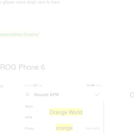
glisser votre doigt vers le haut.
paramètres d'usine'
s ROG Phone 6
us
G
Orange World
orange