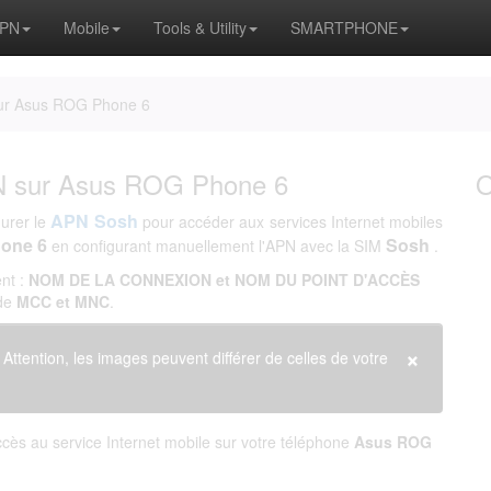
APN
Mobile
Tools & Utility
SMARTPHONE
sur Asus ROG Phone 6
PN sur Asus ROG Phone 6
APN Sosh
gurer le
pour accéder aux services Internet mobiles
one 6
Sosh
en configurant manuellement l'APN avec la SIM
.
nt :
NOM DE LA CONNEXION et NOM DU POINT D'ACCÈS
 de
MCC et MNC
.
×
. Attention, les images peuvent différer de celles de votre
cès au service Internet mobile sur votre téléphone
Asus ROG