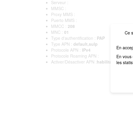
Serveur :
MMSC :
Proxy MMS :
Puerto MMS :
MMCC :
208
MNC :
01
Ce s
Type d'authentification :
PAP
Type APN :
default,sulp
En accep
Protocole APN :
IPv4
Protocole Roaming APN :
En vous 
Activer/Désactiver APN :
habilitado
les stati