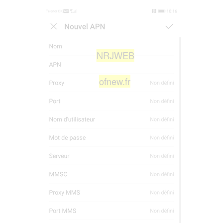
NRJWEB
ofnew.fr