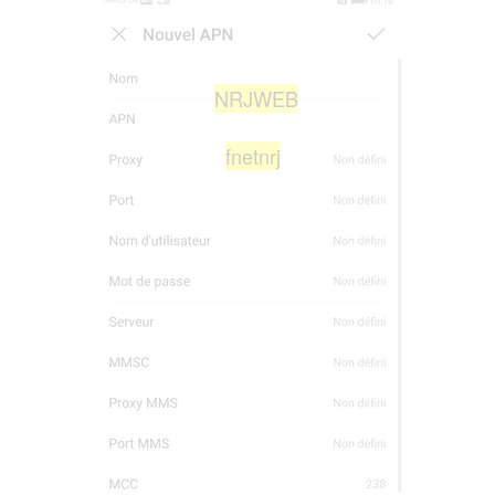
NRJWEB
fnetnrj