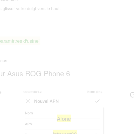
glisser votre doigt vers le haut.
paramètres d'usine'
sous
sur Asus ROG Phone 6
e
G
Afone