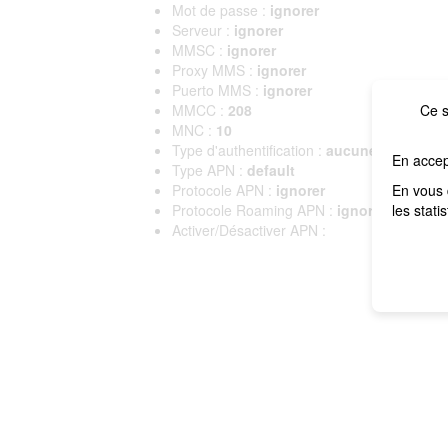
Mot de passe :
ignorer
Serveur :
ignorer
MMSC :
ignorer
Proxy MMS :
ignorer
Puerto MMS :
ignorer
MMCC :
208
Ce s
MNC :
10
Type d'authentification :
aucune
En accep
Type APN :
default
Protocole APN :
ignorer
En vous 
Protocole Roaming APN :
ignorer
les stati
Activer/Désactiver APN :