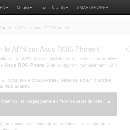
APN
Mobile
Tools & Utility
SMARTPHONE
figurer le APN sur Asus ROG Phone 6
er le APN sur Asus ROG Phone 6
APN Afone Mobile
nfigurer le
pour accéder aux services
Asus ROG Phone 6
one
en configurant manuellement l'APN
nt :
NOM DE LA CONNEXION et NOM DU POINT D'ACCÈS
 de
MCC et MNC
.
×
. Attention, les images peuvent différer de celles de votre
pour l'accès au service Internet mobile sur votre téléphone
 suivantes: