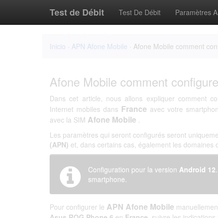
Test de Débit
Test De Débit
Paramètres 
Inicio
·
APN Afone Mobile
· Afone Mobile comment con
Afone Mobile comment configur
Dans cet article, nous allons expliquer comment co
France
Internet mobiles dans
avec votre smartph
Afone Mobile
avec la SIM
.
Les paramètres qui seront configurés seront uniqueme
(APN)
et, dans certains cas, également les domaines
Configuration pour la version
Android 12
smartphone.
APN Afone Mobile
Pour configurer le
manuellement 
Asus ROG Phone 6
en
France
, suivre les indications